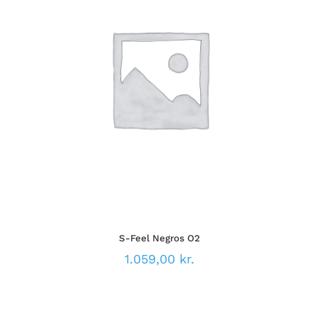
DETTE
VÆLG MULIGHEDER
/
VARE
DETALJER
HAR
FLERE
VARIANTER.
MULIGHEDERNE
KAN
VÆLGES
PÅ
VARESIDEN
S-Feel Negros O2
1.059,00
kr.