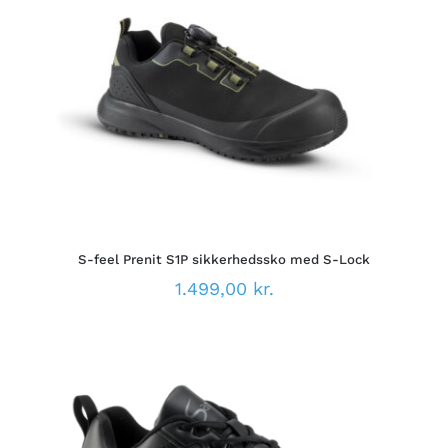
DETTE
VÆLG MULIGHEDER
/
VARE
DETALJER
HAR
FLERE
VARIANTER.
MULIGHEDERNE
KAN
VÆLGES
PÅ
S-feel Prenit S1P sikkerhedssko med S-Lock
VARESIDEN
1.499,00
kr.