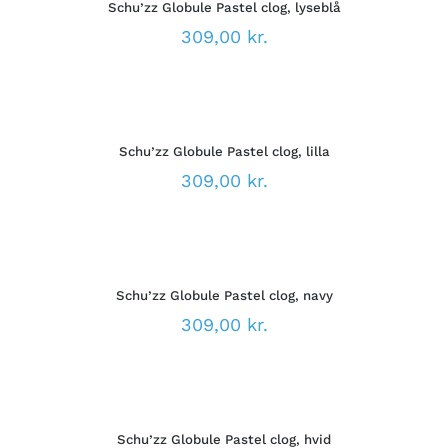
VARESIDEN
Schu’zz Globule Pastel clog, lyseblå
HAR
FLERE
309,00
kr.
VARIANTER.
MULIGHEDERNE
VÆLG
KAN
MULIGHEDER
VÆLGES
DETTE
/
PÅ
VARE
DETALJER
VARESIDEN
Schu’zz Globule Pastel clog, lilla
HAR
FLERE
309,00
kr.
VARIANTER.
MULIGHEDERNE
VÆLG
KAN
MULIGHEDER
VÆLGES
DETTE
/
PÅ
VARE
DETALJER
VARESIDEN
Schu’zz Globule Pastel clog, navy
HAR
FLERE
309,00
kr.
VARIANTER.
MULIGHEDERNE
VÆLG
KAN
MULIGHEDER
VÆLGES
DETTE
/
PÅ
VARE
DETALJER
VARESIDEN
Schu’zz Globule Pastel clog, hvid
HAR