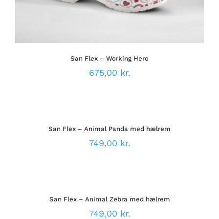
FLERE
VARIANTER.
MULIGHEDERNE
KAN
VÆLGES
PÅ
San Flex – Working Hero
VARESIDEN
675,00
kr.
VÆLG
MULIGHEDER
DETTE
/
VARE
DETALJER
San Flex – Animal Panda med hælrem
HAR
FLERE
749,00
kr.
VARIANTER.
MULIGHEDERNE
VÆLG
KAN
MULIGHEDER
VÆLGES
DETTE
/
PÅ
VARE
DETALJER
VARESIDEN
San Flex – Animal Zebra med hælrem
HAR
FLERE
749,00
kr.