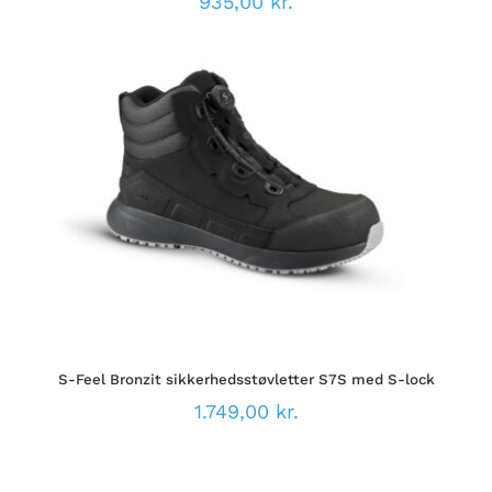
935,00
kr.
DETTE
VÆLG MULIGHEDER
/
VARE
DETALJER
HAR
FLERE
VARIANTER.
MULIGHEDERNE
KAN
VÆLGES
PÅ
S-Feel Bronzit sikkerhedsstøvletter S7S med S-lock
VARESIDEN
1.749,00
kr.