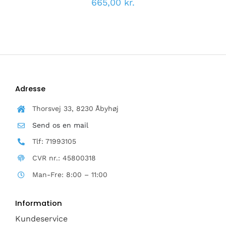
665,00
kr.
VARIANTER.
MULIGHEDERNE
KAN
VÆLGES
PÅ
VARESIDEN
Adresse
Thorsvej 33, 8230 Åbyhøj
Send os en mail
Tlf: 71993105
CVR nr.: 45800318
Man-Fre: 8:00 – 11:00
Information
Kundeservice