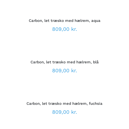
VÆLG
KAN
MULIGHEDER
VÆLGES
DETTE
/
PÅ
VARE
DETALJER
VARESIDEN
Carbon, let træsko med hælrem, aqua
HAR
FLERE
809,00
kr.
VARIANTER.
MULIGHEDERNE
VÆLG
KAN
MULIGHEDER
VÆLGES
DETTE
/
PÅ
VARE
DETALJER
VARESIDEN
Carbon, let træsko med hælrem, blå
HAR
FLERE
809,00
kr.
VARIANTER.
MULIGHEDERNE
VÆLG
KAN
MULIGHEDER
VÆLGES
DETTE
/
PÅ
VARE
DETALJER
VARESIDEN
Carbon, let træsko med hælrem, fuchsia
HAR
FLERE
809,00
kr.
VARIANTER.
MULIGHEDERNE
VÆLG
KAN