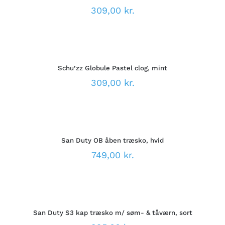
FLERE
309,00
kr.
VARIANTER.
MULIGHEDERNE
VÆLG
KAN
MULIGHEDER
VÆLGES
DETTE
/
PÅ
VARE
DETALJER
VARESIDEN
Schu’zz Globule Pastel clog, mint
HAR
FLERE
309,00
kr.
VARIANTER.
MULIGHEDERNE
VÆLG
KAN
MULIGHEDER
VÆLGES
DETTE
/
PÅ
VARE
DETALJER
VARESIDEN
San Duty OB åben træsko, hvid
HAR
FLERE
749,00
kr.
VARIANTER.
MULIGHEDERNE
VÆLG
KAN
MULIGHEDER
VÆLGES
DETTE
/
PÅ
VARE
DETALJER
VARESIDEN
San Duty S3 kap træsko m/ søm- & tåværn, sort
HAR
FLERE