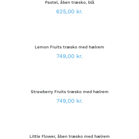
VARESIDEN
Pastel, åben træsko, blå
HAR
FLERE
625,00
kr.
VARIANTER.
MULIGHEDERNE
VÆLG
KAN
MULIGHEDER
VÆLGES
DETTE
/
PÅ
VARE
DETALJER
VARESIDEN
Lemon Fruits træsko med hælrem
HAR
FLERE
749,00
kr.
VARIANTER.
MULIGHEDERNE
VÆLG
KAN
MULIGHEDER
VÆLGES
DETTE
/
PÅ
VARE
DETALJER
VARESIDEN
Strawberry Fruits træsko med hælrem
HAR
FLERE
749,00
kr.
VARIANTER.
MULIGHEDERNE
VÆLG
KAN
MULIGHEDER
VÆLGES
DETTE
/
PÅ
VARE
DETALJER
VARESIDEN
Little Flower, åben træsko med hælrem
HAR