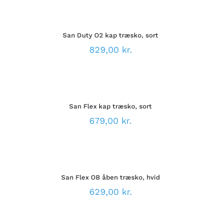
VÆLG
KAN
MULIGHEDER
VÆLGES
DETTE
/
PÅ
VARE
DETALJER
VARESIDEN
San Duty O2 kap træsko, sort
HAR
FLERE
829,00
kr.
VARIANTER.
MULIGHEDERNE
VÆLG
KAN
MULIGHEDER
VÆLGES
DETTE
/
PÅ
VARE
DETALJER
VARESIDEN
San Flex kap træsko, sort
HAR
FLERE
679,00
kr.
VARIANTER.
MULIGHEDERNE
VÆLG
KAN
MULIGHEDER
VÆLGES
DETTE
/
PÅ
VARE
DETALJER
VARESIDEN
San Flex OB åben træsko, hvid
HAR
FLERE
629,00
kr.
VARIANTER.
MULIGHEDERNE
VÆLG
KAN