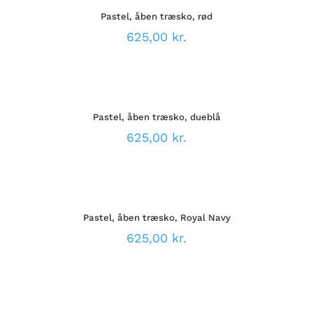
VARE
DETALJER
VARESIDEN
Pastel, åben træsko, rød
HAR
FLERE
625,00
kr.
VARIANTER.
MULIGHEDERNE
VÆLG
KAN
MULIGHEDER
VÆLGES
DETTE
/
PÅ
VARE
DETALJER
VARESIDEN
Pastel, åben træsko, dueblå
HAR
FLERE
625,00
kr.
VARIANTER.
MULIGHEDERNE
VÆLG
KAN
MULIGHEDER
VÆLGES
DETTE
/
PÅ
VARE
DETALJER
VARESIDEN
Pastel, åben træsko, Royal Navy
HAR
FLERE
625,00
kr.
VARIANTER.
MULIGHEDERNE
VÆLG
KAN
MULIGHEDER
VÆLGES
DETTE
/
PÅ
VARE
DETALJER