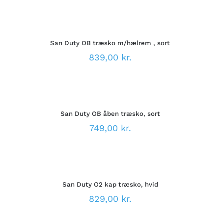
MULIGHEDERNE
VÆLG
KAN
MULIGHEDER
VÆLGES
DETTE
/
PÅ
VARE
DETALJER
VARESIDEN
San Duty OB træsko m/hælrem , sort
HAR
FLERE
839,00
kr.
VARIANTER.
MULIGHEDERNE
VÆLG
KAN
MULIGHEDER
VÆLGES
DETTE
/
PÅ
VARE
DETALJER
VARESIDEN
San Duty OB åben træsko, sort
HAR
FLERE
749,00
kr.
VARIANTER.
MULIGHEDERNE
VÆLG
KAN
MULIGHEDER
VÆLGES
DETTE
/
PÅ
VARE
DETALJER
VARESIDEN
San Duty O2 kap træsko, hvid
HAR
FLERE
829,00
kr.
VARIANTER.
MULIGHEDERNE