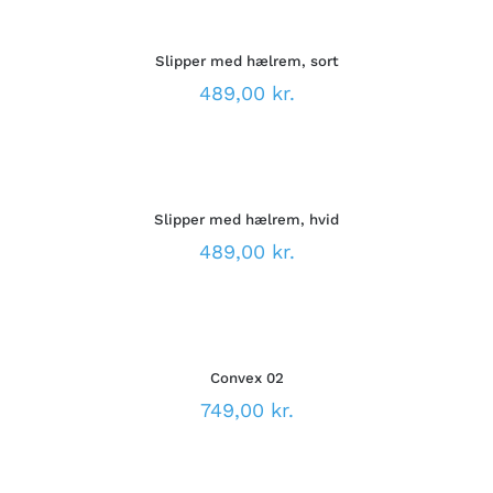
MULIGHEDER
VÆLGES
DETTE
/
PÅ
VARE
DETALJER
VARESIDEN
Slipper med hælrem, sort
HAR
FLERE
489,00
kr.
VARIANTER.
MULIGHEDERNE
VÆLG
KAN
MULIGHEDER
VÆLGES
DETTE
/
PÅ
VARE
DETALJER
VARESIDEN
Slipper med hælrem, hvid
HAR
FLERE
489,00
kr.
VARIANTER.
MULIGHEDERNE
VÆLG
KAN
MULIGHEDER
VÆLGES
DETTE
/
PÅ
VARE
DETALJER
VARESIDEN
Convex 02
HAR
FLERE
749,00
kr.
VARIANTER.
MULIGHEDERNE
VÆLG
KAN
MULIGHEDER
VÆLGES