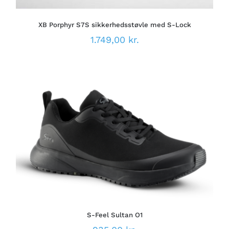
VÆLGES
PÅ
XB Porphyr S7S sikkerhedsstøvle med S-Lock
VARESIDEN
1.749,00
kr.
DETTE
VÆLG MULIGHEDER
/
VARE
DETALJER
HAR
FLERE
VARIANTER.
MULIGHEDERNE
KAN
VÆLGES
PÅ
S-Feel Sultan O1
VARESIDEN