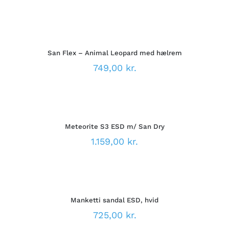
VARIANTER.
MULIGHEDERNE
VÆLG
KAN
MULIGHEDER
VÆLGES
DETTE
/
PÅ
VARE
DETALJER
VARESIDEN
San Flex – Animal Leopard med hælrem
HAR
FLERE
749,00
kr.
VARIANTER.
MULIGHEDERNE
VÆLG
KAN
MULIGHEDER
VÆLGES
DETTE
/
PÅ
VARE
DETALJER
VARESIDEN
Meteorite S3 ESD m/ San Dry
HAR
FLERE
1.159,00
kr.
VARIANTER.
MULIGHEDERNE
VÆLG
KAN
MULIGHEDER
VÆLGES
DETTE
/
PÅ
VARE
DETALJER
VARESIDEN
Manketti sandal ESD, hvid
HAR
FLERE
725,00
kr.
VARIANTER.