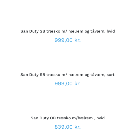
VARIANTER.
MULIGHEDERNE
VÆLG
KAN
MULIGHEDER
VÆLGES
DETTE
/
PÅ
VARE
DETALJER
VARESIDEN
San Duty SB træsko m/ hælrem og tåværn, hvid
HAR
FLERE
999,00
kr.
VARIANTER.
MULIGHEDERNE
VÆLG
KAN
MULIGHEDER
VÆLGES
DETTE
/
PÅ
VARE
DETALJER
VARESIDEN
San Duty SB træsko m/ hælrem og tåværn, sort
HAR
FLERE
999,00
kr.
VARIANTER.
MULIGHEDERNE
VÆLG
KAN
MULIGHEDER
VÆLGES
DETTE
/
PÅ
VARE
DETALJER
VARESIDEN
San Duty OB træsko m/hælrem , hvid
HAR
FLERE
839,00
kr.
VARIANTER.