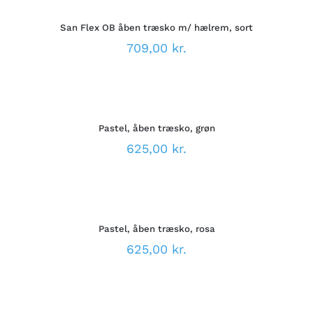
DETTE
/
PÅ
VARE
DETALJER
VARESIDEN
San Flex OB åben træsko m/ hælrem, sort
HAR
FLERE
709,00
kr.
VARIANTER.
MULIGHEDERNE
VÆLG
KAN
MULIGHEDER
VÆLGES
DETTE
/
PÅ
VARE
DETALJER
VARESIDEN
Pastel, åben træsko, grøn
HAR
FLERE
625,00
kr.
VARIANTER.
MULIGHEDERNE
VÆLG
KAN
MULIGHEDER
VÆLGES
DETTE
/
PÅ
VARE
DETALJER
VARESIDEN
Pastel, åben træsko, rosa
HAR
FLERE
625,00
kr.
VARIANTER.
MULIGHEDERNE
VÆLG
KAN
MULIGHEDER
VÆLGES
DETTE
/
PÅ