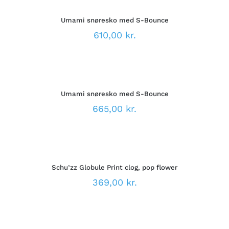
DETTE
/
PÅ
VARE
DETALJER
VARESIDEN
Umami snøresko med S-Bounce
HAR
FLERE
610,00
kr.
VARIANTER.
MULIGHEDERNE
VÆLG
KAN
MULIGHEDER
VÆLGES
DETTE
/
PÅ
VARE
DETALJER
VARESIDEN
Umami snøresko med S-Bounce
HAR
FLERE
665,00
kr.
VARIANTER.
MULIGHEDERNE
VÆLG
KAN
MULIGHEDER
VÆLGES
DETTE
/
PÅ
VARE
DETALJER
VARESIDEN
Schu’zz Globule Print clog, pop flower
HAR
FLERE
369,00
kr.
VARIANTER.
MULIGHEDERNE
VÆLG
KAN
MULIGHEDER
VÆLGES
DETTE
/
PÅ