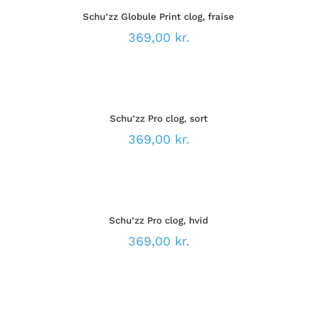
VARE
DETALJER
VARESIDEN
Schu’zz Globule Print clog, fraise
HAR
FLERE
369,00
kr.
VARIANTER.
MULIGHEDERNE
VÆLG
KAN
MULIGHEDER
VÆLGES
DETTE
/
PÅ
VARE
DETALJER
VARESIDEN
Schu’zz Pro clog, sort
HAR
FLERE
369,00
kr.
VARIANTER.
MULIGHEDERNE
VÆLG
KAN
MULIGHEDER
VÆLGES
DETTE
/
PÅ
VARE
DETALJER
VARESIDEN
Schu’zz Pro clog, hvid
HAR
FLERE
369,00
kr.
VARIANTER.
MULIGHEDERNE
VÆLG
KAN
MULIGHEDER
VÆLGES
DETTE
/
PÅ
VARE
DETALJER