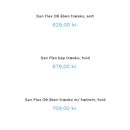
MULIGHEDER
VÆLGES
DETTE
/
PÅ
VARE
DETALJER
VARESIDEN
San Flex OB åben træsko, sort
HAR
FLERE
629,00
kr.
VARIANTER.
MULIGHEDERNE
VÆLG
KAN
MULIGHEDER
VÆLGES
DETTE
/
PÅ
VARE
DETALJER
VARESIDEN
San Flex kap træsko, hvid
HAR
FLERE
679,00
kr.
VARIANTER.
MULIGHEDERNE
VÆLG
KAN
MULIGHEDER
VÆLGES
DETTE
/
PÅ
VARE
DETALJER
VARESIDEN
San Flex OB åben træsko m/ hælrem, hvid
HAR
FLERE
709,00
kr.
VARIANTER.
MULIGHEDERNE
VÆLG
KAN
MULIGHEDER
VÆLGES