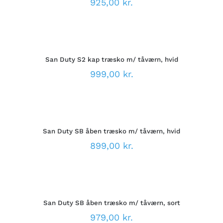
925,00
kr.
VARIANTER.
MULIGHEDERNE
VÆLG
KAN
MULIGHEDER
VÆLGES
DETTE
/
PÅ
VARE
DETALJER
VARESIDEN
San Duty S2 kap træsko m/ tåværn, hvid
HAR
FLERE
999,00
kr.
VARIANTER.
MULIGHEDERNE
VÆLG
KAN
MULIGHEDER
VÆLGES
DETTE
/
PÅ
VARE
DETALJER
VARESIDEN
San Duty SB åben træsko m/ tåværn, hvid
HAR
FLERE
899,00
kr.
VARIANTER.
MULIGHEDERNE
VÆLG
KAN
MULIGHEDER
VÆLGES
DETTE
/
PÅ
VARE
DETALJER
VARESIDEN
San Duty SB åben træsko m/ tåværn, sort
HAR
FLERE
979,00
kr.