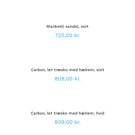
MULIGHEDERNE
VÆLG
KAN
MULIGHEDER
VÆLGES
DETTE
/
PÅ
VARE
DETALJER
VARESIDEN
Manketti sandal, sort
HAR
FLERE
725,00
kr.
VARIANTER.
MULIGHEDERNE
VÆLG
KAN
MULIGHEDER
VÆLGES
DETTE
/
PÅ
VARE
DETALJER
VARESIDEN
Carbon, let træsko med hælrem, sort
HAR
FLERE
809,00
kr.
VARIANTER.
MULIGHEDERNE
VÆLG
KAN
MULIGHEDER
VÆLGES
DETTE
/
PÅ
VARE
DETALJER
VARESIDEN
Carbon, let træsko med hælrem, hvid
HAR
FLERE
809,00
kr.
VARIANTER.
MULIGHEDERNE