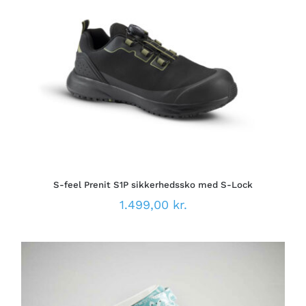
DETTE
VÆLG MULIGHEDER
/
VARE
DETALJER
HAR
FLERE
VARIANTER.
MULIGHEDERNE
KAN
VÆLGES
PÅ
S-feel Prenit S1P sikkerhedssko med S-Lock
VARESIDEN
1.499,00
kr.