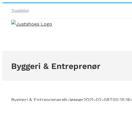
Skip
Trustpilot
to
content
Byggeri & Entreprenør
Byggeri & Entreprenør
sh-jesper
2021-02-08T00:15:16