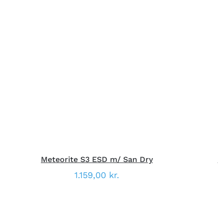
DETTE
VÆLG MULIGHEDER
/
HURTIG
V
VARE
VISNING
HAR
FLERE
VARIANTER.
MULIGHEDERNE
KAN
VÆLGES
PÅ
VARESIDEN
Meteorite S3 ESD m/ San Dry
1.159,00
kr.