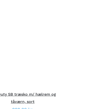
DETTE
ÆLG MULIGHEDER
/
HURTIG
VARE
VISNING
HAR
FLERE
VARIANTER.
MULIGHEDERNE
KAN
VÆLGES
PÅ
VARESIDEN
Duty SB træsko m/ hælrem og
tåværn, sort