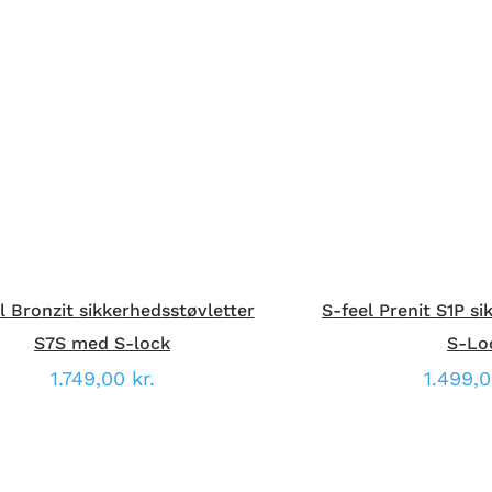
DETTE
ÆLG MULIGHEDER
/
HURTIG
VÆLG MULIGHED
VARE
VISNING
VISNI
HAR
FLERE
VARIANTER.
MULIGHEDERNE
KAN
VÆLGES
PÅ
VARESIDEN
l Bronzit sikkerhedsstøvletter
S-feel Prenit S1P s
S7S med S-lock
S-Lo
1.749,00
kr.
1.499,