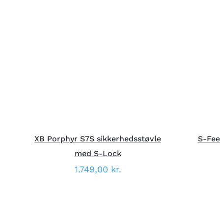
DETTE
VÆLG MULIGHEDER
/
HURTIG
V
VARE
VISNING
HAR
FLERE
VARIANTER.
MULIGHEDERNE
KAN
VÆLGES
PÅ
VARESIDEN
XB Porphyr S7S sikkerhedsstøvle
S-Fee
med S-Lock
1.749,00
kr.