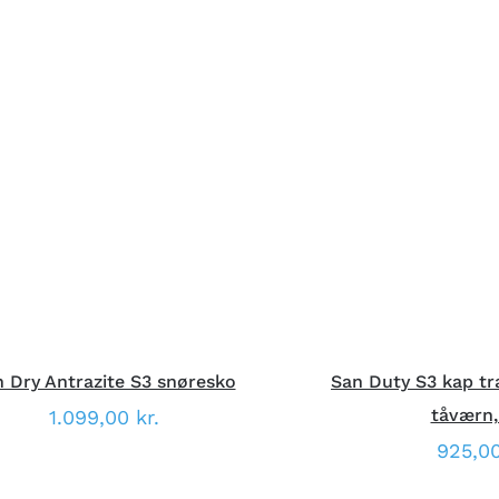
DETTE
ÆLG MULIGHEDER
/
HURTIG
VÆLG MULIGHED
VARE
VISNING
VISNI
HAR
FLERE
VARIANTER.
MULIGHEDERNE
KAN
VÆLGES
PÅ
VARESIDEN
 Dry Antrazite S3 snøresko
San Duty S3 kap t
tåværn,
1.099,00
kr.
925,0