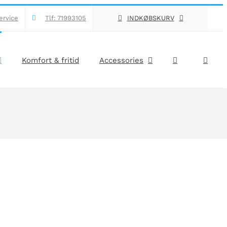
ervice
Tlf: 71993105
INDKØBSKURV
Komfort & fritid
Accessories