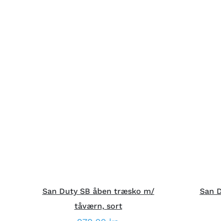
DETTE
VÆLG MULIGHEDER
/
HURTIG
V
VARE
VISNING
HAR
FLERE
VARIANTER.
MULIGHEDERNE
KAN
VÆLGES
PÅ
VARESIDEN
San Duty SB åben træsko m/
San 
tåværn, sort