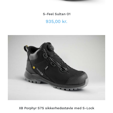
KAN
VÆLGES
PÅ
S-Feel Sultan O1
VARESIDEN
935,00
kr.
DETTE
VÆLG MULIGHEDER
/
VARE
DETALJER
HAR
FLERE
VARIANTER.
MULIGHEDERNE
KAN
VÆLGES
PÅ
XB Porphyr S7S sikkerhedsstøvle med S-Lock
VARESIDEN