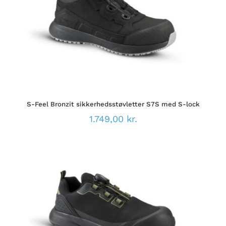
DETTE
VÆLG MULIGHEDER
/
VARE
DETALJER
HAR
FLERE
VARIANTER.
MULIGHEDERNE
KAN
VÆLGES
PÅ
S-Feel Bronzit sikkerhedsstøvletter S7S med S-lock
VARESIDEN
1.749,00
kr.
DETTE
VÆLG MULIGHEDER
/
VARE
DETALJER