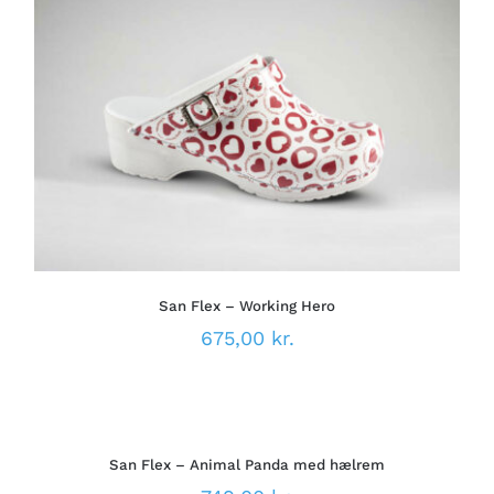
DETTE
VÆLG MULIGHEDER
/
VARE
DETALJER
HAR
FLERE
VARIANTER.
MULIGHEDERNE
KAN
VÆLGES
PÅ
San Flex – Working Hero
VARESIDEN
675,00
kr.
VÆLG
MULIGHEDER
DETTE
/
VARE
DETALJER
San Flex – Animal Panda med hælrem
HAR
FLERE