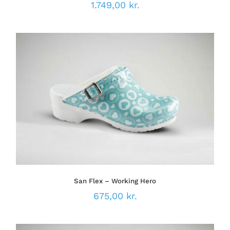
1.749,00
kr.
DETTE
VÆLG MULIGHEDER
/
VARE
DETALJER
HAR
FLERE
VARIANTER.
MULIGHEDERNE
KAN
VÆLGES
PÅ
San Flex – Working Hero
VARESIDEN
675,00
kr.