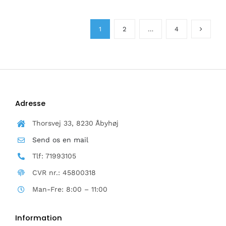
KAN
VÆLGES
PÅ
1
2
…
4
VARESIDEN
Adresse
Thorsvej 33, 8230 Åbyhøj
Send os en mail
Tlf: 71993105
CVR nr.: 45800318
Man-Fre: 8:00 – 11:00
Information