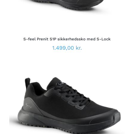
HAR
FLERE
VARIANTER.
MULIGHEDERNE
KAN
VÆLGES
PÅ
S-feel Prenit S1P sikkerhedssko med S-Lock
VARESIDEN
1.499,00
kr.
DETTE
VÆLG MULIGHEDER
/
VARE
DETALJER
HAR
FLERE
VARIANTER.
MULIGHEDERNE