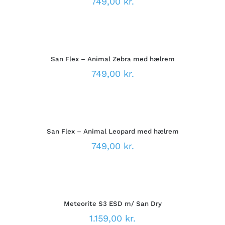
749,00
kr.
VARIANTER.
MULIGHEDERNE
VÆLG
KAN
MULIGHEDER
VÆLGES
DETTE
/
PÅ
VARE
DETALJER
VARESIDEN
San Flex – Animal Zebra med hælrem
HAR
FLERE
749,00
kr.
VARIANTER.
MULIGHEDERNE
VÆLG
KAN
MULIGHEDER
VÆLGES
DETTE
/
PÅ
VARE
DETALJER
VARESIDEN
San Flex – Animal Leopard med hælrem
HAR
FLERE
749,00
kr.
VARIANTER.
MULIGHEDERNE
VÆLG
KAN
MULIGHEDER
VÆLGES
DETTE
/
PÅ
VARE
DETALJER
VARESIDEN
Meteorite S3 ESD m/ San Dry
HAR
FLERE
1.159,00
kr.
VARIANTER.