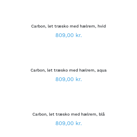
MULIGHEDERNE
VÆLG
KAN
MULIGHEDER
VÆLGES
DETTE
/
PÅ
VARE
DETALJER
VARESIDEN
Carbon, let træsko med hælrem, hvid
HAR
FLERE
809,00
kr.
VARIANTER.
MULIGHEDERNE
VÆLG
KAN
MULIGHEDER
VÆLGES
DETTE
/
PÅ
VARE
DETALJER
VARESIDEN
Carbon, let træsko med hælrem, aqua
HAR
FLERE
809,00
kr.
VARIANTER.
MULIGHEDERNE
VÆLG
KAN
MULIGHEDER
VÆLGES
DETTE
/
PÅ
VARE
DETALJER
VARESIDEN
Carbon, let træsko med hælrem, blå
HAR
FLERE
809,00
kr.
VARIANTER.
MULIGHEDERNE