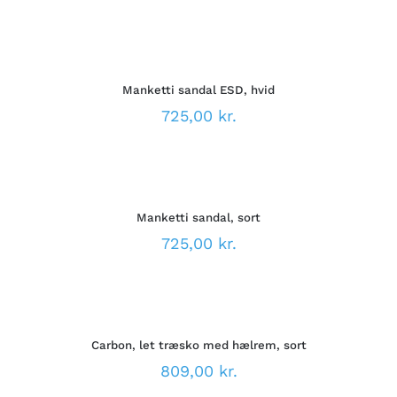
MULIGHEDERNE
VÆLG
KAN
MULIGHEDER
VÆLGES
DETTE
/
PÅ
VARE
DETALJER
VARESIDEN
Manketti sandal ESD, hvid
HAR
FLERE
725,00
kr.
VARIANTER.
MULIGHEDERNE
VÆLG
KAN
MULIGHEDER
VÆLGES
DETTE
/
PÅ
VARE
DETALJER
VARESIDEN
Manketti sandal, sort
HAR
FLERE
725,00
kr.
VARIANTER.
MULIGHEDERNE
VÆLG
KAN
MULIGHEDER
VÆLGES
DETTE
/
PÅ
VARE
DETALJER
VARESIDEN
Carbon, let træsko med hælrem, sort
HAR
FLERE
809,00
kr.
VARIANTER.