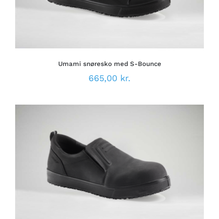
HAR
FLERE
VARIANTER.
MULIGHEDERNE
KAN
VÆLGES
PÅ
Umami snøresko med S-Bounce
VARESIDEN
665,00
kr.
DETTE
VÆLG MULIGHEDER
/
VARE
DETALJER
HAR
FLERE
VARIANTER.
MULIGHEDERNE