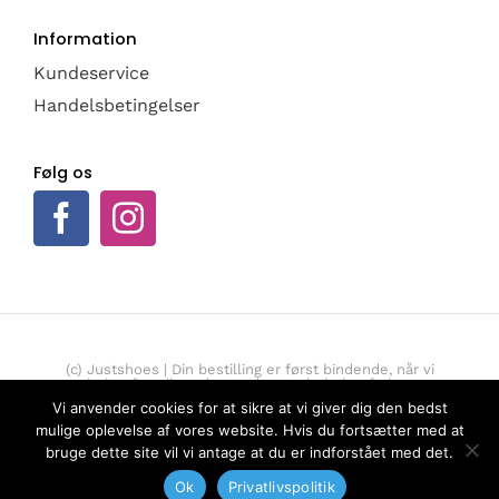
Information
Kundeservice
Handelsbetingelser
Følg os
(c) Justshoes | Din bestilling er først bindende, når vi
bekræfter din ordre med en ordrebekræftelse.
Vi anvender cookies for at sikre at vi giver dig den bedst
Trustpilot
mulige oplevelse af vores website. Hvis du fortsætter med at
bruge dette site vil vi antage at du er indforstået med det.
Ok
Privatlivspolitik