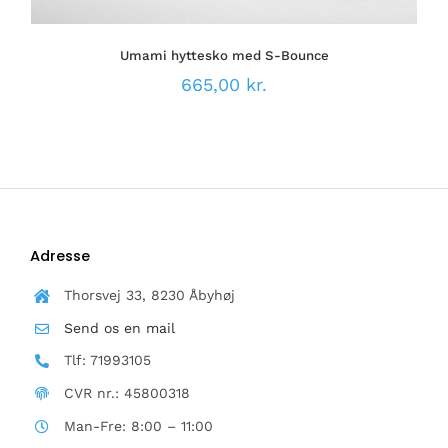
KAN
VÆLGES
PÅ
Umami hyttesko med S-Bounce
VARESIDEN
665,00
kr.
Adresse
Thorsvej 33, 8230 Åbyhøj
Send os en mail
Tlf: 71993105
CVR nr.: 45800318
Man-Fre: 8:00 – 11:00