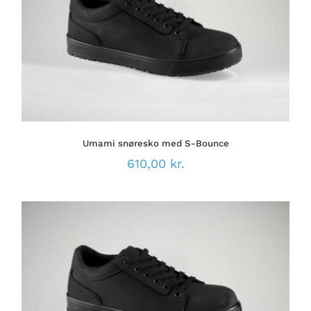
DETTE
VÆLG MULIGHEDER
/
VARE
DETALJER
HAR
FLERE
VARIANTER.
MULIGHEDERNE
KAN
VÆLGES
PÅ
Umami snøresko med S-Bounce
VARESIDEN
610,00
kr.
DETTE
VÆLG MULIGHEDER
/
VARE
DETALJER