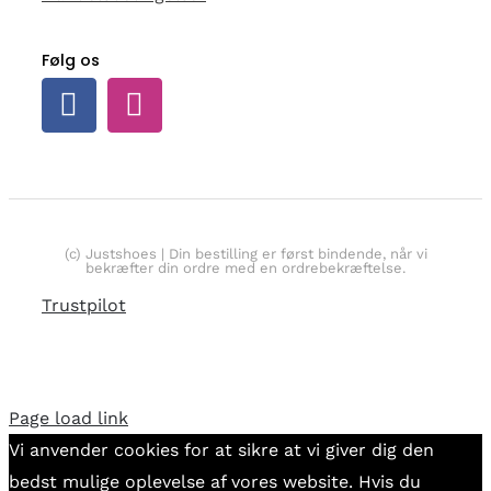
Følg os
(c) Justshoes | Din bestilling er først bindende, når vi
bekræfter din ordre med en ordrebekræftelse.
Trustpilot
Page load link
Vi anvender cookies for at sikre at vi giver dig den
bedst mulige oplevelse af vores website. Hvis du