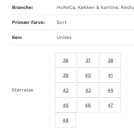
Branche:
HoReCa, Køkken & kantine, Restua
Primær farve:
Sort
Køn:
Unisex
36
37
38
39
40
41
Størrelse
42
43
44
45
46
47
48