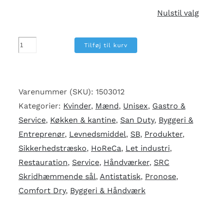
Nulstil valg
San
Tilføj til kurv
Duty
SB
åben
Varenummer (SKU):
1503012
træsko
Kategorier:
Kvinder
,
Mænd
,
Unisex
,
Gastro &
m/
Service
,
Køkken & kantine
,
San Duty
,
Byggeri &
tåværn,
Entreprenør
,
Levnedsmiddel
,
SB
,
Produkter
,
sort
Sikkerhedstræsko
,
HoReCa
,
Let industri
,
antal
Restauration
,
Service
,
Håndværker
,
SRC
Skridhæmmende sål
,
Antistatisk
,
Pronose
,
Comfort Dry
,
Byggeri & Håndværk