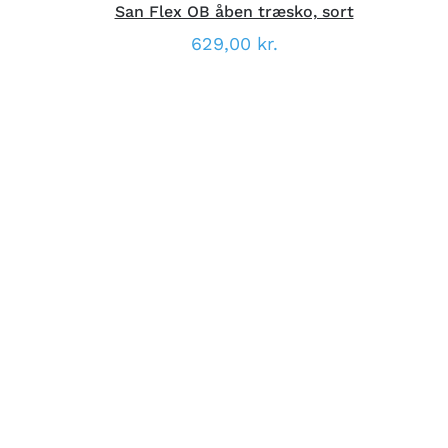
San Flex OB åben træsko, sort
629,00
kr.
DETTE
VÆLG MULIGHEDER
/
VARE
DETALJER
HAR
FLERE
VARIANTER.
MULIGHEDERNE
KAN
VÆLGES
PÅ
VARESIDEN