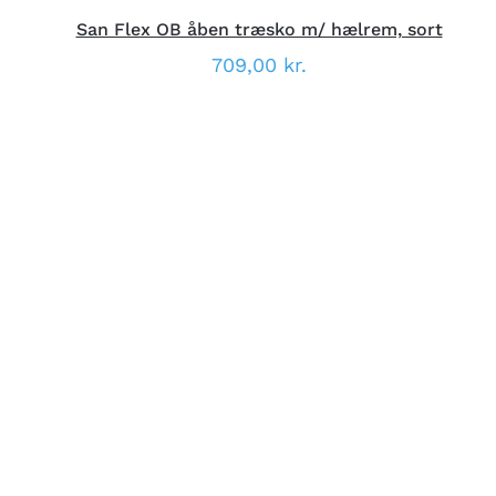
San Flex OB åben træsko m/ hælrem, sort
709,00
kr.
DETTE
VÆLG MULIGHEDER
/
VARE
DETALJER
HAR
FLERE
VARIANTER.
MULIGHEDERNE
KAN
VÆLGES
PÅ
VARESIDEN