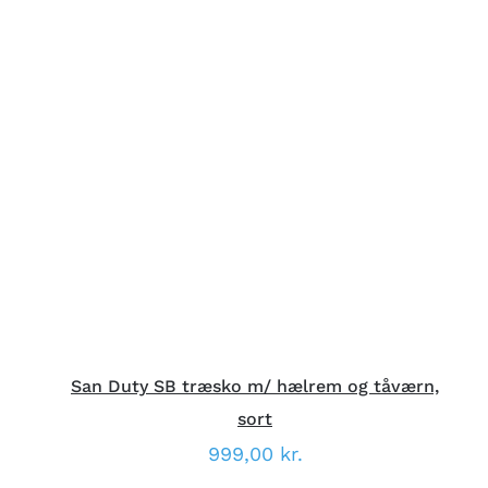
DETTE
VÆLG MULIGHEDER
/
VARE
DETALJER
HAR
FLERE
VARIANTER.
MULIGHEDERNE
KAN
VÆLGES
PÅ
VARESIDEN
San Duty SB træsko m/ hælrem og tåværn,
sort
999,00
kr.