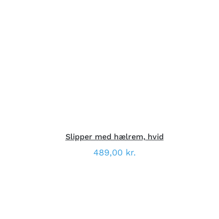
DETTE
VÆLG MULIGHEDER
/
VARE
DETALJER
HAR
FLERE
VARIANTER.
MULIGHEDERNE
KAN
VÆLGES
PÅ
VARESIDEN
Slipper med hælrem, hvid
489,00
kr.