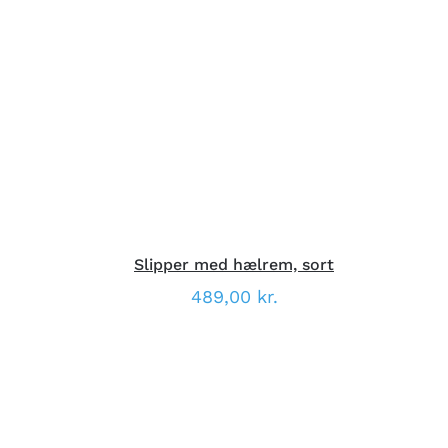
DETTE
VÆLG MULIGHEDER
/
VARE
DETALJER
HAR
FLERE
VARIANTER.
MULIGHEDERNE
KAN
VÆLGES
PÅ
VARESIDEN
Slipper med hælrem, sort
489,00
kr.