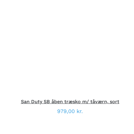
DETTE
VÆLG MULIGHEDER
/
VARE
DETALJER
HAR
FLERE
VARIANTER.
MULIGHEDERNE
KAN
VÆLGES
PÅ
VARESIDEN
San Duty SB åben træsko m/ tåværn, sort
979,00
kr.