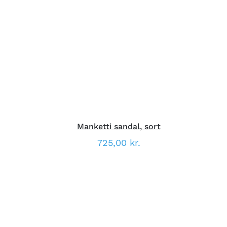
DETTE
VÆLG MULIGHEDER
/
VARE
DETALJER
HAR
FLERE
VARIANTER.
MULIGHEDERNE
KAN
VÆLGES
PÅ
VARESIDEN
Manketti sandal, sort
725,00
kr.