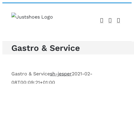
Skip
to
content
Gastro & Service
Gastro & Service
sh-jesper
2021-02-
08T00:09:21+01:00