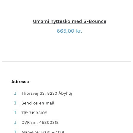
PÅ
VARESIDEN
Umami hyttesko med S-Bounce
665,00
kr.
Adresse
Thorsvej 33, 8230 Åbyhøj
Send os en mail
Tlf: 71993105
CVR nr.: 45800318
Man-Fre: 8:00 – 11:00