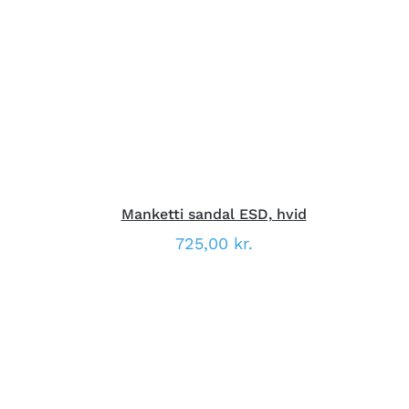
DETTE
VÆLG MULIGHEDER
/
VARE
DETALJER
HAR
FLERE
VARIANTER.
MULIGHEDERNE
KAN
VÆLGES
PÅ
VARESIDEN
Manketti sandal ESD, hvid
725,00
kr.