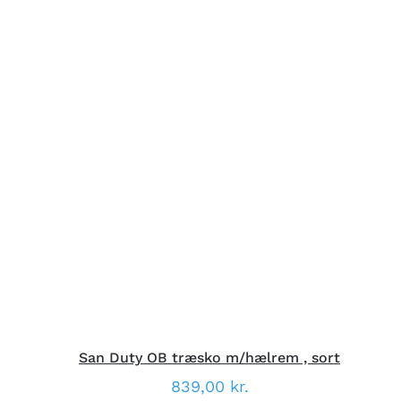
DETTE
VÆLG MULIGHEDER
/
VARE
DETALJER
HAR
FLERE
VARIANTER.
MULIGHEDERNE
KAN
VÆLGES
PÅ
VARESIDEN
San Duty OB træsko m/hælrem , sort
839,00
kr.