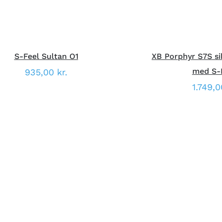
KAN
VÆLGES
PÅ
VARESIDEN
S-Feel Sultan O1
XB Porphyr S7S si
med S-
935,00
kr.
1.749,
DETTE
ÆLG MULIGHEDER
/
HURTIG
VÆLG MULIGHED
VARE
VISNING
VISNI
HAR
FLERE