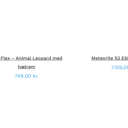
VARE
VISNING
VISNI
HAR
FLERE
VARIANTER.
MULIGHEDERNE
KAN
VÆLGES
PÅ
VARESIDEN
 Flex – Animal Leopard med
Meteorite S3 ES
hælrem
1.159,
749,00
kr.