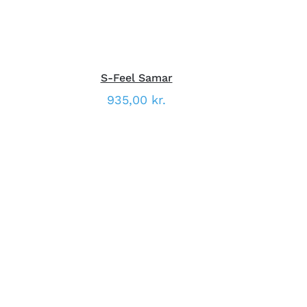
KAN
VÆLGES
PÅ
VARESIDEN
S-Feel Samar
935,00
kr.
DETTE
VÆLG MULIGHEDER
/
HURTIG
V
VARE
VISNING
HAR
FLERE