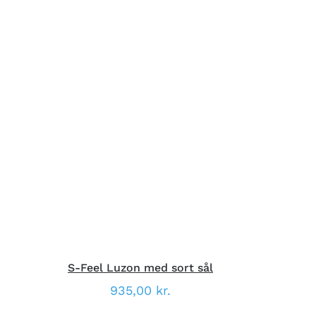
DETTE
VÆLG MULIGHEDER
/
HURTIG
VARE
VISNING
HAR
FLERE
VARIANTER.
V
MULIGHEDERNE
KAN
VÆLGES
PÅ
VARESIDEN
S-Feel Luzon med sort sål
935,00
kr.