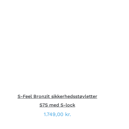
DETTE
V
VÆLG MULIGHEDER
/
HURTIG
VARE
VISNING
HAR
FLERE
VARIANTER.
MULIGHEDERNE
KAN
VÆLGES
PÅ
VARESIDEN
S-Feel Bronzit sikkerhedsstøvletter
S7S med S-lock
1.749,00
kr.