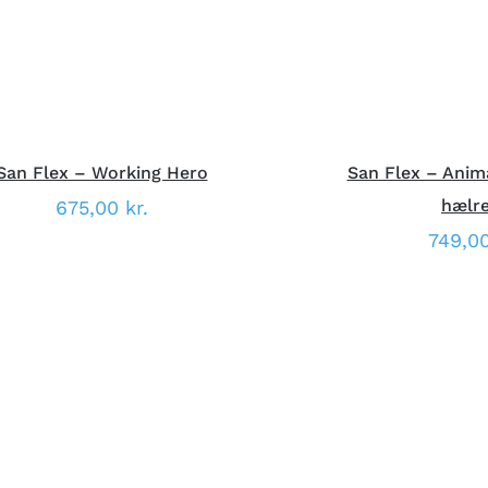
VARIANTER.
MULIGHEDERNE
KAN
VÆLGES
PÅ
VARESIDEN
San Flex – Working Hero
San Flex – Anim
hælr
675,00
kr.
749,0
DETTE
ÆLG MULIGHEDER
/
HURTIG
VÆLG MULIGHED