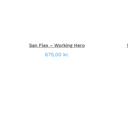
VARIANTER.
MULIGHEDERNE
KAN
VÆLGES
PÅ
VARESIDEN
San Flex – Working Hero
675,00
kr.
DETTE
VÆLG MULIGHEDER
/
HURTIG
V