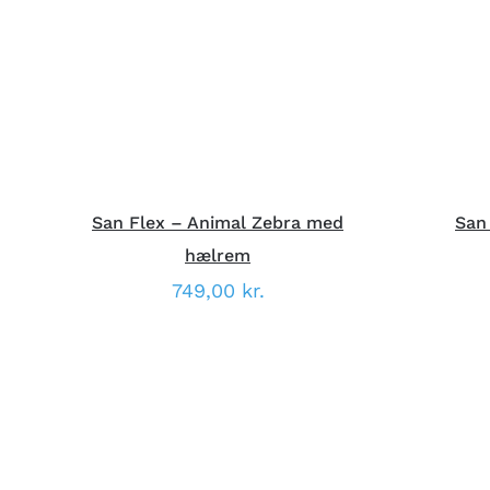
VARE
VISNING
HAR
FLERE
VARIANTER.
MULIGHEDERNE
KAN
VÆLGES
PÅ
VARESIDEN
San Flex – Animal Zebra med
San
hælrem
749,00
kr.