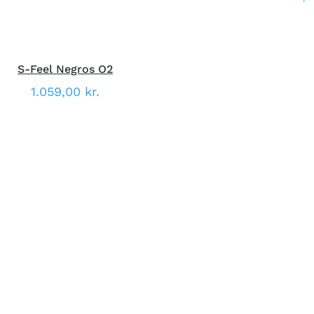
S-Feel Negros O2
1.059,00
kr.
DETTE
ÆLG MULIGHEDER
/
HURTIG
VÆLG MULIGHED
VARE
VISNING
VISNI
HAR
FLERE
VARIANTER.
MULIGHEDERNE