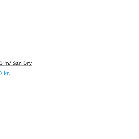
VARE
NG
HAR
FLERE
VARIANTER.
MULIGHEDERNE
KAN
VÆLGES
PÅ
VARESIDEN
D m/ San Dry
00
kr.