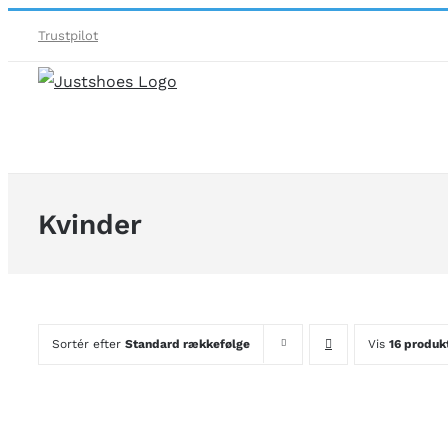
Skip
Trustpilot
to
content
Kvinder
Sortér efter
Standard rækkefølge
Vis
16 produk