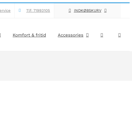
ervice
Tlf: 71993105
INDKØBSKURV
Komfort & fritid
Accessories