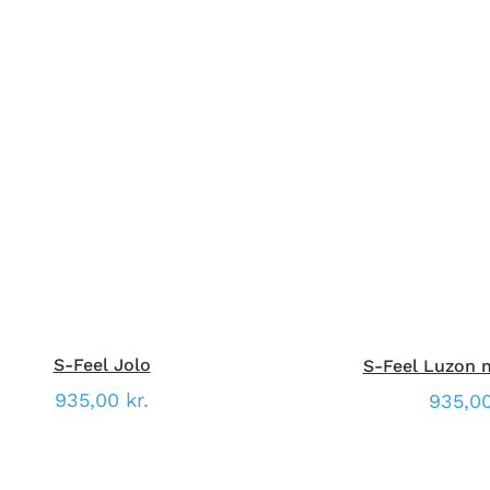
DETTE
ÆLG MULIGHEDER
/
HURTIG
VÆLG MULIGHED
VARE
VISNING
VISNI
HAR
FLERE
VARIANTER.
MULIGHEDERNE
KAN
VÆLGES
PÅ
VARESIDEN
S-Feel Jolo
S-Feel Luzon m
935,00
kr.
935,0