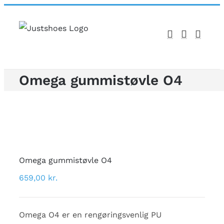
Skip
to
content
Omega gummistøvle O4
Omega gummistøvle O4
659,00
kr.
Omega O4 er en rengøringsvenlig PU