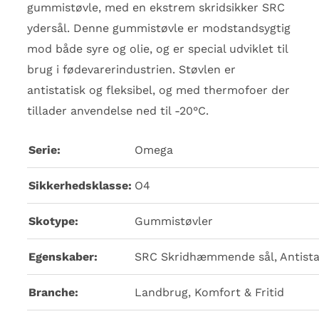
gummistøvle, med en ekstrem skridsikker SRC
ydersål. Denne gummistøvle er modstandsygtig
mod både syre og olie, og er special udviklet til
brug i fødevarerindustrien. Støvlen er
antistatisk og fleksibel, og med thermofoer der
tillader anvendelse ned til -20°C.
Serie:
Omega
Sikkerhedsklasse:
O4
Skotype:
Gummistøvler
Egenskaber:
SRC Skridhæmmende sål, Antista
Branche:
Landbrug, Komfort & Fritid