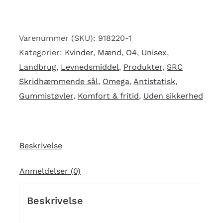
gummistøvle
O4
antal
Varenummer (SKU):
918220-1
Kategorier:
Kvinder
,
Mænd
,
O4
,
Unisex
,
Landbrug
,
Levnedsmiddel
,
Produkter
,
SRC
Skridhæmmende sål
,
Omega
,
Antistatisk
,
Gummistøvler
,
Komfort & fritid
,
Uden sikkerhed
Beskrivelse
Anmeldelser (0)
Beskrivelse