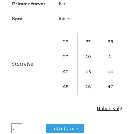
Primær farve:
Hvid
Køn:
Unisex
36
37
38
39
40
41
Størrelse
42
43
44
45
46
47
Nulstil valg
Omega
Tilføj til kurv