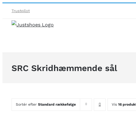
Skip
Trustpilot
to
content
SRC Skridhæmmende sål
Sortér efter
Standard rækkefølge
Vis
16 produk