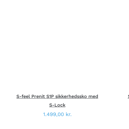
DETTE
VÆLG MULIGHEDER
/
HURTIG
V
VARE
VISNING
HAR
FLERE
VARIANTER.
MULIGHEDERNE
KAN
VÆLGES
PÅ
VARESIDEN
S-feel Prenit S1P sikkerhedssko med
S-Lock
1.499,00
kr.