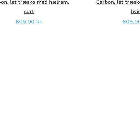
on, let træsko med hælrem,
Carbon, let træs
sort
hvi
809,00
kr.
809,0