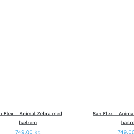
DETTE
ÆLG MULIGHEDER
/
HURTIG
VÆLG MULIGHED
VARE
VISNING
VISNI
HAR
FLERE
VARIANTER.
MULIGHEDERNE
KAN
VÆLGES
PÅ
VARESIDEN
n Flex – Animal Zebra med
San Flex – Anima
hælrem
hælr
749,00
kr.
749,0