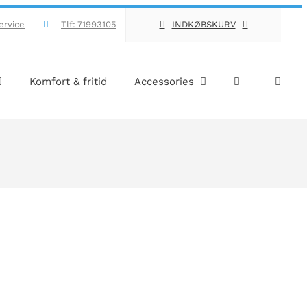
ervice
Tlf: 71993105
INDKØBSKURV
Komfort & fritid
Accessories