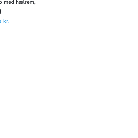
ko med hælrem,
d
0
kr.