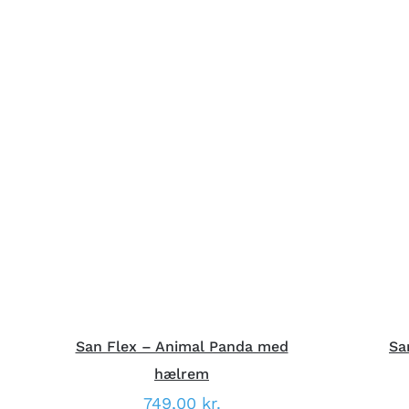
DETTE
VÆLG MULIGHEDER
/
HURTIG
V
VARE
VISNING
HAR
FLERE
VARIANTER.
MULIGHEDERNE
KAN
VÆLGES
PÅ
VARESIDEN
San Flex – Animal Panda med
Sa
hælrem
749,00
kr.