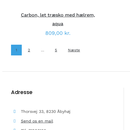
VARESIDEN
Carbon, let træsko med hælrem,
aqua
809,00
kr.
1
2
…
5
Næste
Adresse
Thorsvej 33, 8230 Åbyhøj
Send os en mail