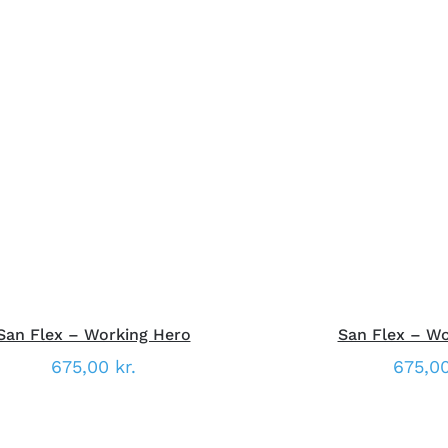
DETTE
ÆLG MULIGHEDER
/
HURTIG
VÆLG MULIGHED
VARE
VISNING
VISNI
HAR
FLERE
VARIANTER.
MULIGHEDERNE
KAN
VÆLGES
PÅ
VARESIDEN
San Flex – Working Hero
San Flex – Wo
675,00
kr.
675,0