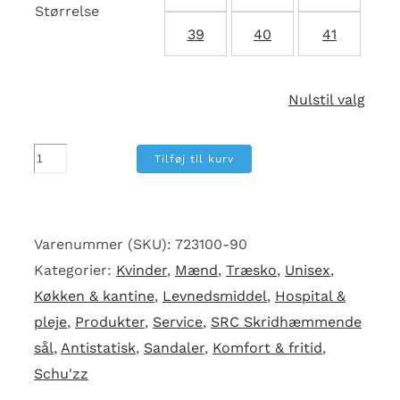
Størrelse
39
40
41
Nulstil valg
Schu'zz
Tilføj til kurv
Globule
Print
clog,
Varenummer (SKU):
723100-90
pop
Kategorier:
Kvinder
,
Mænd
,
Træsko
,
Unisex
,
flower
Køkken & kantine
,
Levnedsmiddel
,
Hospital &
antal
pleje
,
Produkter
,
Service
,
SRC Skridhæmmende
sål
,
Antistatisk
,
Sandaler
,
Komfort & fritid
,
Schu'zz