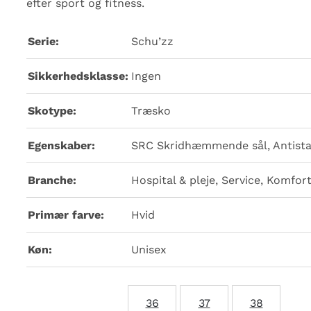
efter sport og fitness.
Serie:
Schu’zz
Sikkerhedsklasse:
Ingen
Skotype:
Træsko
Egenskaber:
SRC Skridhæmmende sål, Antista
Branche:
Hospital & pleje, Service, Komfor
Primær farve:
Hvid
Køn:
Unisex
36
37
38